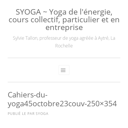
SYOGA ~ Yoga de l'énergie,
cours collectif, particulier et en
entreprise
Sylvie Tallon, professeur de yoga agréée à Aytré, La
Rochelle
Cahiers-du-
yoga45octobre23couv-250×354
PUBLIÉ LE
PAR
SYOGA