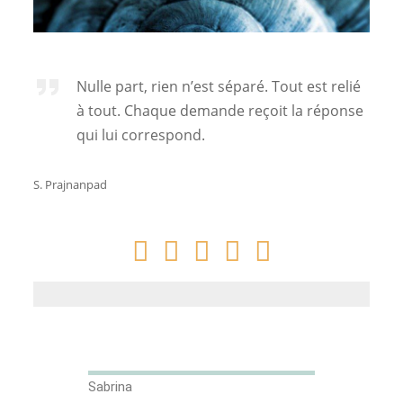
Nulle part, rien n’est séparé. Tout est relié
à tout. Chaque demande reçoit la réponse
qui lui correspond.
S. Prajnanpad





Bien être - souplesse - apaisement - énergie - confiance - sourire - 
Sabrina