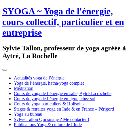
SYOGA ~ Yoga de l'énergie,
cours collectif, particulier et en
entreprise
Sylvie Tallon, professeur de yoga agréée à
Aytré, La Rochelle
Actualités yoga de l’énergie
Yoga de l’énergie, hatha-yoga complet
Méditation
Cours de yoga de l’énergie en salle, Aytré-La rochelle
Cours de yoga de l’énergie en ligne, chez soi
Cours de yoga particuliers & Holisoins
Stages & retraites yoga en Inde & en France – Périgord
Yoga au bureau
Sylvie Tallon Qui suis-je ? Me contacter !
Publications Yoga & culture de l’Inde