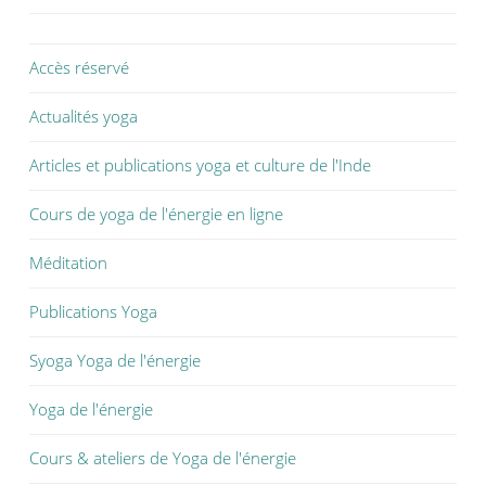
u
v
u
v
r
v
r
e
r
e
d
e
d
a
d
Accès réservé
a
n
a
n
s
n
s
u
s
Actualités yoga
u
n
u
n
e
n
e
n
e
n
o
n
Articles et publications yoga et culture de l'Inde
o
u
o
u
v
u
v
e
v
Cours de yoga de l'énergie en ligne
e
l
e
l
l
l
l
e
l
Méditation
e
f
e
f
e
f
e
n
e
n
ê
n
Publications Yoga
ê
t
ê
t
r
t
r
e
r
Syoga Yoga de l'énergie
e
)
e
)
)
Yoga de l'énergie
Cours & ateliers de Yoga de l'énergie