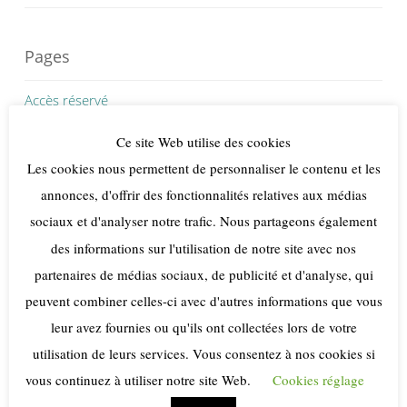
Pages
Accès réservé
Actualités yoga
Ce site Web utilise des cookies
Les cookies nous permettent de personnaliser le contenu et les
Articles et publications yoga et culture de l’Inde
annonces, d'offrir des fonctionnalités relatives aux médias
sociaux et d'analyser notre trafic. Nous partageons également
Cours de yoga de l’énergie en ligne
des informations sur l'utilisation de notre site avec nos
Méditation
partenaires de médias sociaux, de publicité et d'analyse, qui
peuvent combiner celles-ci avec d'autres informations que vous
Publications Yoga
leur avez fournies ou qu'ils ont collectées lors de votre
Syoga Yoga de l’énergie
utilisation de leurs services. Vous consentez à nos cookies si
vous continuez à utiliser notre site Web.
Cookies réglage
Yoga de l’énergie