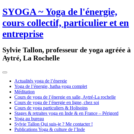
SYOGA ~ Yoga de l'énergie,
cours collectif, particulier et en
entreprise
Sylvie Tallon, professeur de yoga agréée à
Aytré, La Rochelle
Actualités yoga de l’énergie
Yoga de l’énergie, hatha-yoga complet
Méditation
Cours de yoga de l’énergie en salle, Aytré-La rochelle
Cours de yoga de l’énergie en ligne, chez soi
Cours de yoga particuliers & Holisoins
Stages & retraites yoga en Inde & en France – Périgord
Yoga au bureau
Sylvie Tallon Qui suis-je ? Me contacter !
Publications Yoga & culture de l’Inde