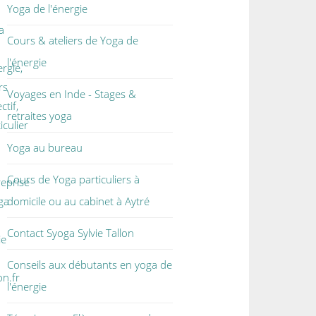
Yoga de l'énergie
a
Cours & ateliers de Yoga de
l'énergie
ergie,
rs
Voyages en Inde - Stages &
ctif,
retraites yoga
iculier
Yoga au bureau
Cours de Yoga particuliers à
reprise
ga
domicile ou au cabinet à Aytré
Contact Syoga Sylvie Tallon
ie
Conseils aux débutants en yoga de
on.fr
l'énergie