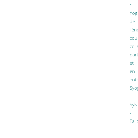
~
Yog
de
l'én
cou
colle
part
et
en
ent
Syo
-
Sylv
-
Tall