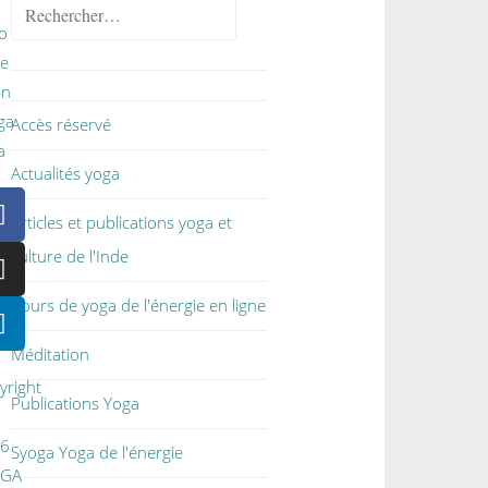
Accès réservé
Actualités yoga
Articles et publications yoga et
culture de l'Inde
Cours de yoga de l'énergie en ligne
Méditation
yright
Publications Yoga
26
Syoga Yoga de l'énergie
OGA