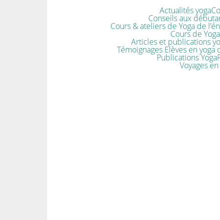
Actualités yoga
Co
Conseils aux débutan
Cours & ateliers de Yoga de l’é
Cours de Yoga 
Articles et publications y
Témoignages Elèves en yoga d
Publications Yoga
Voyages en 