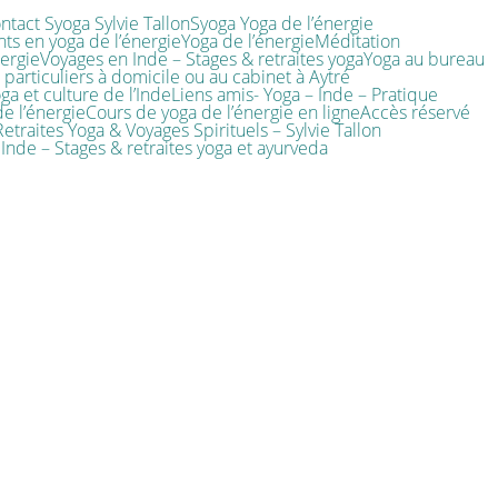
ntact Syoga Sylvie Tallon
Syoga Yoga de l’énergie
ts en yoga de l’énergie
Yoga de l’énergie
Méditation
nergie
Voyages en Inde – Stages & retraites yoga
Yoga au bureau
particuliers à domicile ou au cabinet à Aytré
oga et culture de l’Inde
Liens amis- Yoga – Inde – Pratique
e l’énergie
Cours de yoga de l’énergie en ligne
Accès réservé
Retraites Yoga & Voyages Spirituels – Sylvie Tallon
Inde – Stages & retraites yoga et ayurveda