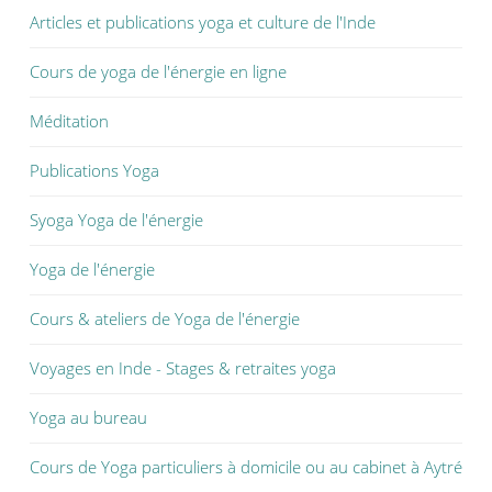
u
v
u
Articles et publications yoga et culture de l'Inde
v
r
v
r
e
r
e
d
e
d
a
d
Cours de yoga de l'énergie en ligne
a
n
a
n
s
n
s
u
s
Méditation
u
n
u
n
e
n
e
n
e
n
o
n
Publications Yoga
o
u
o
u
v
u
v
e
v
Syoga Yoga de l'énergie
e
l
e
l
l
l
l
e
l
e
f
e
Yoga de l'énergie
f
e
f
e
n
e
n
ê
n
Cours & ateliers de Yoga de l'énergie
ê
t
ê
t
r
t
r
e
r
e
)
e
Voyages en Inde - Stages & retraites yoga
)
)
Yoga au bureau
Cours de Yoga particuliers à domicile ou au cabinet à Aytré