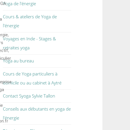
Yoga de l'énergie
OGA
Cours & ateliers de Yoga de
a
l'énergie
ergie,
Voyages en Inde - Stages &
rs
retraites yoga
ectif,
iculier
Yoga au bureau
Cours de Yoga particuliers à
reprise
domicile ou au cabinet à Aytré
ga
Contact Syoga Sylvie Tallon
ie
Conseils aux débutants en yoga de
l'énergie
on.fr