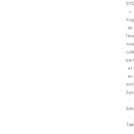
SY
~
Yog
de
l'én
cou
coll
part
et
en
ent
Syo
-
Sylv
-
Tall