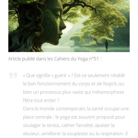
Article publié dans les Cahiers du Yoga n°51 :
« Que signifie « guérir » ? Est-ce seulement rétablir
le bon fonctionnement du corps et de l’esprit, ou
bien un processus plus vaste qui métamorphose
l’être tout entier ?
Dans le monde contemporain, la santé occupe une
place centrale : le yoga est souvent proposé pour
soulager le stress, calmer l’anxiété, apaiser la
douleur, améliorer la souplesse ou la respiration. Il