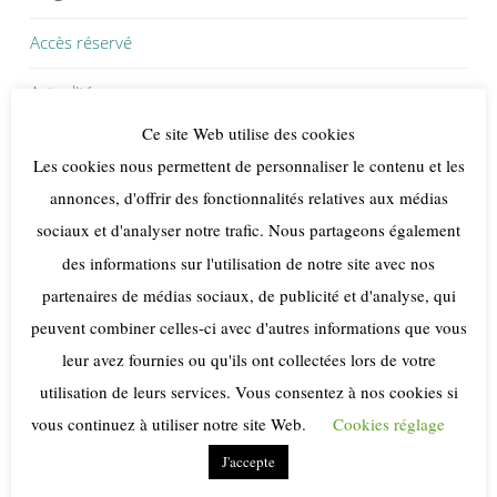
Accès réservé
Actualités yoga
Ce site Web utilise des cookies
Articles et publications yoga et culture de l’Inde
Les cookies nous permettent de personnaliser le contenu et les
Cours de yoga de l’énergie en ligne
annonces, d'offrir des fonctionnalités relatives aux médias
sociaux et d'analyser notre trafic. Nous partageons également
Méditation
des informations sur l'utilisation de notre site avec nos
Publications Yoga
partenaires de médias sociaux, de publicité et d'analyse, qui
peuvent combiner celles-ci avec d'autres informations que vous
Syoga Yoga de l’énergie
leur avez fournies ou qu'ils ont collectées lors de votre
Yoga de l’énergie
utilisation de leurs services. Vous consentez à nos cookies si
vous continuez à utiliser notre site Web.
Cookies réglage
Cours & ateliers de Yoga de l’énergie
J'accepte
Voyages en Inde – Stages & retraites yoga