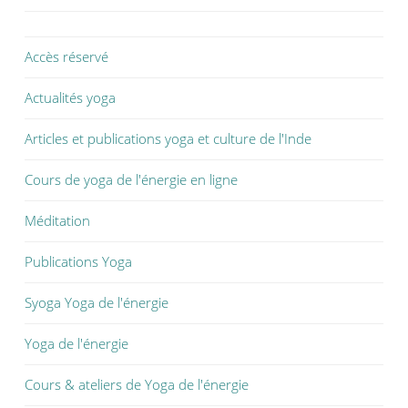
u
v
u
v
r
v
r
e
r
e
d
e
d
a
d
Accès réservé
a
n
a
n
s
n
s
u
s
Actualités yoga
u
n
u
n
e
n
e
n
e
n
o
n
Articles et publications yoga et culture de l'Inde
o
u
o
u
v
u
v
e
v
Cours de yoga de l'énergie en ligne
e
l
e
l
l
l
l
e
l
Méditation
e
f
e
f
e
f
e
n
e
n
ê
n
Publications Yoga
ê
t
ê
t
r
t
r
e
r
Syoga Yoga de l'énergie
e
)
e
)
)
Yoga de l'énergie
Cours & ateliers de Yoga de l'énergie