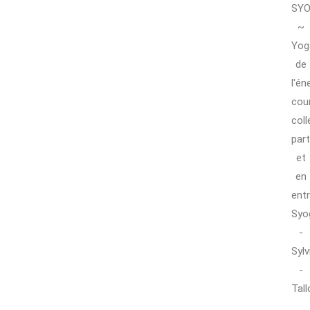
SY
~
Yog
de
l'én
cou
coll
part
et
en
ent
Syo
-
Sylv
-
Tall