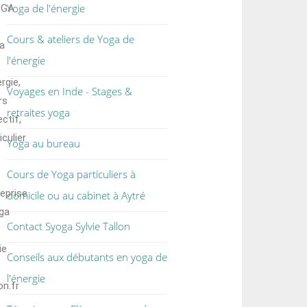
Yoga de l'énergie
OGA
Cours & ateliers de Yoga de
a
l'énergie
ergie,
Voyages en Inde - Stages &
rs
retraites yoga
ectif,
iculier
Yoga au bureau
Cours de Yoga particuliers à
reprise
domicile ou au cabinet à Aytré
ga
Contact Syoga Sylvie Tallon
ie
Conseils aux débutants en yoga de
l'énergie
on.fr