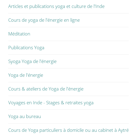
u
v
u
Articles et publications yoga et culture de l'Inde
v
r
v
r
e
r
e
d
e
d
a
d
Cours de yoga de l'énergie en ligne
a
n
a
n
s
n
s
u
s
Méditation
u
n
u
n
e
n
e
n
e
n
o
n
Publications Yoga
o
u
o
u
v
u
v
e
v
Syoga Yoga de l'énergie
e
l
e
l
l
l
l
e
l
e
f
e
Yoga de l'énergie
f
e
f
e
n
e
n
ê
n
Cours & ateliers de Yoga de l'énergie
ê
t
ê
t
r
t
r
e
r
e
)
e
Voyages en Inde - Stages & retraites yoga
)
)
Yoga au bureau
Cours de Yoga particuliers à domicile ou au cabinet à Aytré