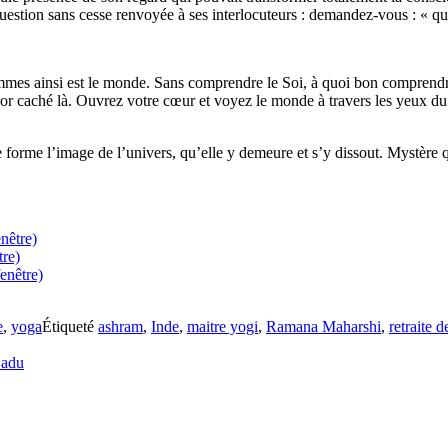
uestion sans cesse renvoyée à ses interlocuteurs : demandez-vous : « qui
mmes ainsi est le monde. Sans comprendre le Soi, à quoi bon comprendr
or caché là. Ouvrez votre cœur et voyez le monde à travers les yeux du v
orme l’image de l’univers, qu’elle y demeure et s’y dissout. Mystère qui 
nêtre)
tre)
enêtre)
e
,
yoga
Étiqueté
ashram
,
Inde
,
maitre yogi
,
Ramana Maharshi
,
retraite 
Nadu