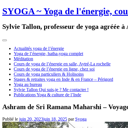
SYOGA ~ Yoga de l'énergie, cours 
Sylvie Tallon, professeur de yoga agréée à
Actualités yoga de l’énergie
Yoga de l’énergie, hatha-yoga complet
Méditation
Cours de yoga de l’énergie en salle, Aytré-La rochelle
Cours de yoga de l’énergie en ligne, chez soi
Cours de yoga particuliers & Holisoins
Stages & retraites yoga en Inde & en France – Périgord
Yoga au bureau
Sylvie Tallon Qui suis-je ? Me contacter !
Publications Yoga & culture de l’Inde
Ashram de Sri Ramana Maharshi – Voyage 
Publié le
juin 20, 2023
juin 18, 2025
par
Syoga