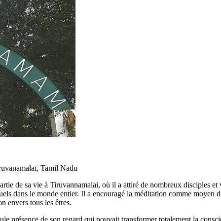
iruvanamalai, Tamil Nadu
tie de sa vie à Tiruvannamalai, où il a attiré de nombreux disciples et
els dans le monde entier. Il a encouragé la
méditation comme moyen de r
n envers tous les êtres.
le présence de son regard qui pouvait transformer totalement la conscien