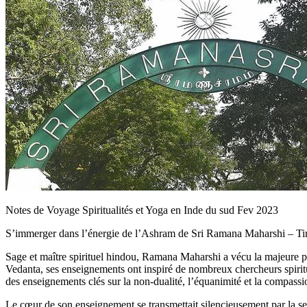
Notes de Voyage Spiritualités et Yoga en Inde du sud Fev 2023
S’immerger dans l’énergie de l’Ashram de Sri Ramana Maharshi – T
Sage et maître spirituel hindou, Ramana Maharshi a vécu la majeure par
Vedanta, ses enseignements ont inspiré de nombreux chercheurs spiritu
des enseignements clés sur la non-dualité, l’équanimité et la compassio
Le cœur de son enseignement se transmettait silencieusement par la seu