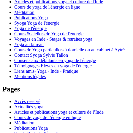
Articles et publications yoga et culture de l'Inde
Cours de yoga de l'énergie en ligne
Méditation
Publications Yoga
Syoga Yoga de l'énergie
Yoga de l'énergie
Cours & ateliers de Yoga de l'énergie
Voyages en Inde - Stages & retraites yoga
Yoga au bureau
Cours de Yoga particuliers à domicile ou au cabinet à Aytré
Contact Syoga Sylvie Tallon
Conseils aux débutants en yoga de l'énergie
Témoignages Elèves en yoga de l'énergie
Liens amis- Yoga - Inde - Pratique
Mentions légales
Pages
Accès réservé
Actualités yoga
Articles et publications yoga et culture de l’Inde
Cours de yoga de l’énergie en ligne
Méditation
Publications Yoga