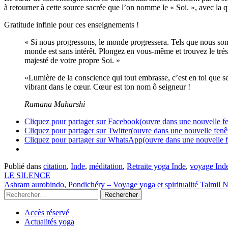
à retourner à cette source sacrée que l’on nomme le « Soi. », avec la q
Gratitude infinie pour ces enseignements !
« Si nous progressons, le monde progressera. Tels que nous so
monde est sans intérêt. Plongez en vous-même et trouvez le trés
majesté de votre propre Soi. »
«Lumière de la conscience qui tout embrasse, c’est en toi que se f
vibrant dans le cœur. Cœur est ton nom ô seigneur !
Ramana Maharshi
Cliquez pour partager sur Facebook(ouvre dans une nouvelle fe
Cliquez pour partager sur Twitter(ouvre dans une nouvelle fenê
Cliquez pour partager sur WhatsApp(ouvre dans une nouvelle f
Publié dans
citation
,
Inde
,
méditation
,
Retraite yoga Inde
,
voyage Ind
LE SILENCE
Ashram aurobindo, Pondichéry – Voyage yoga et spiritualité Talmil 
Accès réservé
Actualités yoga