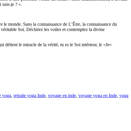
 suis-je ? ».
e le monde. Sans la connaissance de L’Être, la connaissance du
éritable Soi. Déchirez les voiles et contemplez la divine
détient le miracle de la vérité, tu es le Soi intérieur, le «Je»
de yoga
,
retraite yoga Inde
,
voyage en inde
,
voyage yoga en Inde
,
yoga