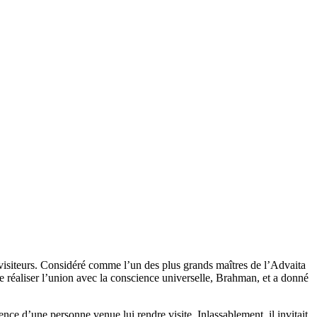
 visiteurs. Considéré comme l’un des plus grands maîtres de l’Advaita
éaliser l’union avec la conscience universelle, Brahman, et a donné
ce d’une personne venue lui rendre visite. Inlassablement, il invitait