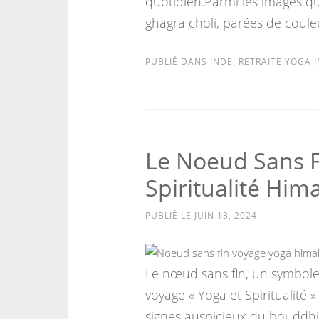
quotidien.Parmi les images q
ghagra choli, parées de coule
PUBLIÉ DANS
INDE
,
RETRAITE YOGA 
Le Noeud Sans F
Spiritualité Him
PUBLIÉ LE
JUIN 13, 2024
Le nœud sans fin, un symbole 
voyage « Yoga et Spiritualité 
signes auspicieux du bouddhi