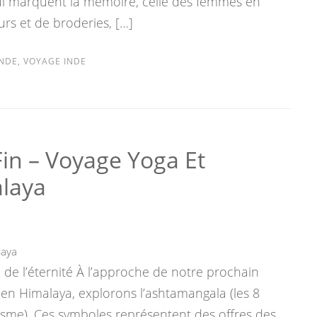
ui marquent la mémoire, celle des femmes en
urs et de broderies, […]
INDE
,
VOYAGE INDE
in – Voyage Yoga Et
alaya
de l’éternité À l’approche de notre prochain
» en Himalaya, explorons l’ashtamangala (les 8
sme). Ces symboles représentent des offres des