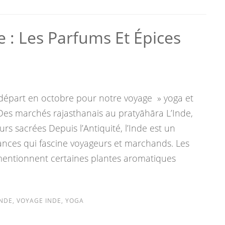
e : Les Parfums Et Épices
 départ en octobre pour notre voyage » yoga et
 Des marchés rajasthanais au pratyāhāra L’Inde,
rs sacrées Depuis l’Antiquité, l’Inde est un
rances qui fascine voyageurs et marchands. Les
entionnent certaines plantes aromatiques
INDE
,
VOYAGE INDE
,
YOGA