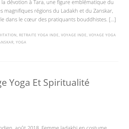
 la dévotion à Tara, une figure emblématique du
s magnifiques régions du Ladakh et du Zanskar,
le dans le cœur des pratiquants bouddhistes. […]
ITATION
,
RETRAITE YOGA INDE
,
VOYAGE INDE
,
VOYAGE YOGA
ANSKAR
,
YOGA
e Yoga Et Spiritualité
dien, août 2018, Femme ladakhi en costume