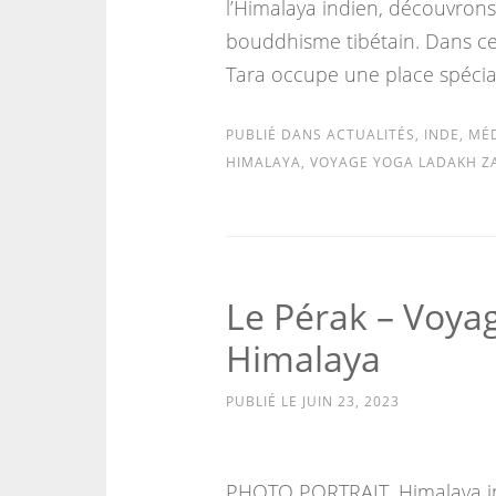
l’Himalaya indien, découvrons
bouddhisme tibétain. Dans ce
Tara occupe une place spécia
PUBLIÉ DANS
ACTUALITÉS
,
INDE
,
MÉD
HIMALAYA
,
VOYAGE YOGA LADAKH Z
Le Pérak – Voyag
Himalaya
PUBLIÉ LE
JUIN 23, 2023
PHOTO PORTRAIT, Himalaya in