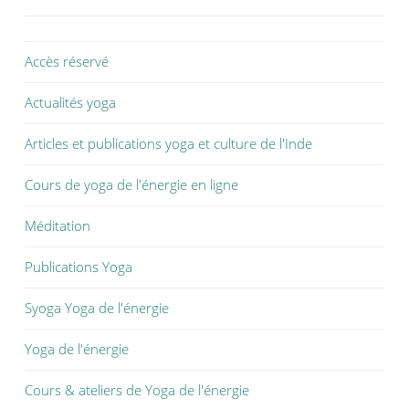
k
(
p
(
o
(
o
u
o
u
v
u
v
r
v
Accès réservé
r
e
r
e
d
e
d
a
d
a
n
a
Actualités yoga
n
s
n
s
u
s
u
n
u
Articles et publications yoga et culture de l'Inde
n
e
n
e
n
e
n
o
n
o
u
o
Cours de yoga de l'énergie en ligne
u
v
u
v
e
v
e
l
e
Méditation
l
l
l
l
e
l
e
f
e
Publications Yoga
f
e
f
e
n
e
n
ê
n
ê
t
ê
Syoga Yoga de l'énergie
t
r
t
r
e
r
e
)
e
Yoga de l'énergie
)
)
Cours & ateliers de Yoga de l'énergie