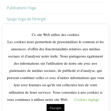
Publications Yoga
Syoga Yoga de l'énergie
Yoga de l'énergie
Ce site Web utilise des cookies
Cours & ateliers de Yoga de l'énergie
Les cookies nous permettent de personnaliser le contenu et les
annonces, d'offrir des fonctionnalités relatives aux médias
Voyages en Inde - Stages & retraites yoga
sociaux et d'analyser notre trafic. Nous partageons également
des informations sur l'utilisation de notre site avec nos
Yoga au bureau
partenaires de médias sociaux, de publicité et d'analyse, qui
Cours de Yoga particuliers à domicile ou au cabinet à Aytré
peuvent combiner celles-ci avec d'autres informations que vous
leur avez fournies ou qu'ils ont collectées lors de votre
Contact Syoga Sylvie Tallon
utilisation de leurs services. Vous consentez à nos cookies si
Conseils aux débutants en yoga de l'énergie
vous continuez à utiliser notre site Web.
Cookies réglage
J'accepte
Témoignages Elèves en yoga de l'énergie