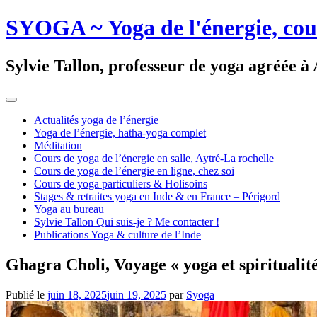
SYOGA ~ Yoga de l'énergie, cours 
Sylvie Tallon, professeur de yoga agréée à
Actualités yoga de l’énergie
Yoga de l’énergie, hatha-yoga complet
Méditation
Cours de yoga de l’énergie en salle, Aytré-La rochelle
Cours de yoga de l’énergie en ligne, chez soi
Cours de yoga particuliers & Holisoins
Stages & retraites yoga en Inde & en France – Périgord
Yoga au bureau
Sylvie Tallon Qui suis-je ? Me contacter !
Publications Yoga & culture de l’Inde
Ghagra Choli, Voyage « yoga et spiritualit
Publié le
juin 18, 2025
juin 19, 2025
par
Syoga