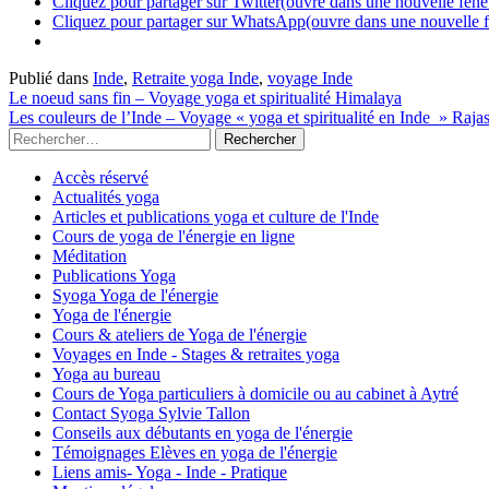
Cliquez pour partager sur Twitter(ouvre dans une nouvelle fenê
Cliquez pour partager sur WhatsApp(ouvre dans une nouvelle f
Publié dans
Inde
,
Retraite yoga Inde
,
voyage Inde
Le noeud sans fin – Voyage yoga et spiritualité Himalaya
Les couleurs de l’Inde – Voyage « yoga et spiritualité en Inde » Raja
Accès réservé
Actualités yoga
Articles et publications yoga et culture de l'Inde
Cours de yoga de l'énergie en ligne
Méditation
Publications Yoga
Syoga Yoga de l'énergie
Yoga de l'énergie
Cours & ateliers de Yoga de l'énergie
Voyages en Inde - Stages & retraites yoga
Yoga au bureau
Cours de Yoga particuliers à domicile ou au cabinet à Aytré
Contact Syoga Sylvie Tallon
Conseils aux débutants en yoga de l'énergie
Témoignages Elèves en yoga de l'énergie
Liens amis- Yoga - Inde - Pratique