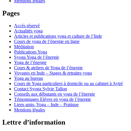
Mentions légales
Pages
Accès réservé
Actualités yoga
Articles et publications yoga et culture de l’Inde
Cours de yoga de l’énergie en ligne
Méditation
Publications Yoga
Syoga Yoga de l’énergie
Yoga de l’énergie
Cours & ateliers de Yoga de l’énergie
Voyages en Inde – Stages & retraites yoga
Yoga au bureau
Cours de Yoga particuliers à domicile ou au cabinet à Aytré
Contact Syoga Sylvie Tallon
Conseils aux débutants en yoga de l’énergie
Témoignages Elèves en yoga de l’énergie
Liens amis- Yoga – Inde – Pratique
Mentions légales
Lettre d’information