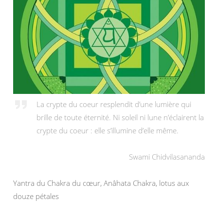
La crypte du coeur resplendit d’une lumière qui
brille de toute éternité. Ni soleil ni lune n’éclairent la
crypte du coeur : elle s’illumine d’elle même.
Swami Chidvilasananda
Yantra du Chakra du cœur, Anâhata Chakra, lotus aux
douze pétales