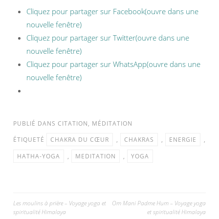
Cliquez pour partager sur Facebook(ouvre dans une
nouvelle fenêtre)
Cliquez pour partager sur Twitter(ouvre dans une
nouvelle fenêtre)
Cliquez pour partager sur WhatsApp(ouvre dans une
nouvelle fenêtre)
PUBLIÉ DANS
CITATION
,
MÉDITATION
ÉTIQUETÉ
CHAKRA DU CŒUR
,
CHAKRAS
,
ENERGIE
,
HATHA-YOGA
,
MEDITATION
,
YOGA
Les moulins à prière – Voyage yoga et
Om Mani Padme Hum – Voyage yoga
spiritualité Himalaya
et spiritualité Himalaya