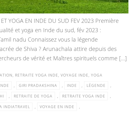
 ET YOGA EN INDE DU SUD FEV 2023 Première
ualité et yoga en Inde du sud, fév 2023 :
Tamil nadu Connaissez vous la légende
acrée de Shiva ? Arunachala attire depuis des
hercheurs de vérité et Maîtres spirituels comme […]
ATION
,
RETRAITE YOGA INDE
,
VOYAGE INDE
,
YOGA
INDE
,
GIRI PRADAKSHINA
,
INDE
,
LÉGENDE
,
HI
,
RETRAITE DE YOGA
,
RETRAITE YOGA INDE
,
A INDIATRAVEL
,
VOYAGE EN INDE
,